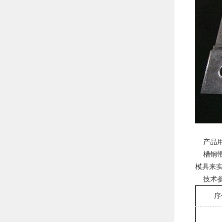
产品用
槽钢带
模具来
技术参
序