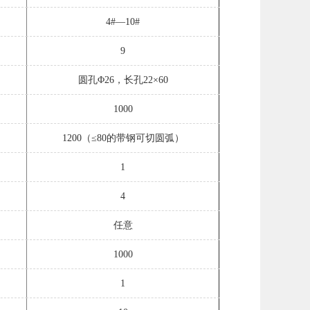
4#—10#
9
圆孔Φ26，长孔22×60
1000
1200（≤80的带钢可切圆弧）
1
4
任意
1000
1