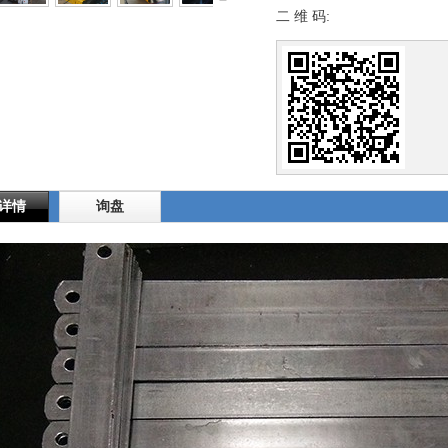
二 维 码:
详情
询盘