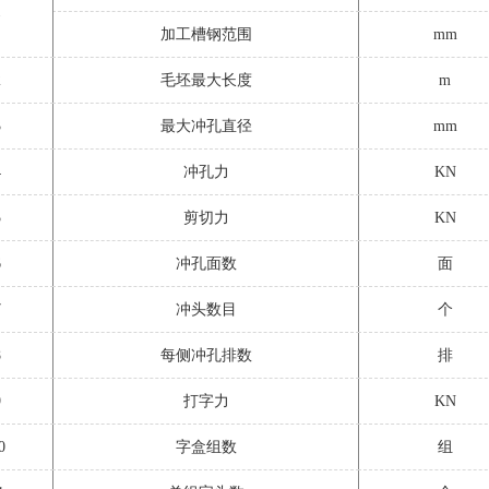
1
加工槽钢范围
mm
2
毛坯最大长度
m
3
最大冲孔直径
mm
4
冲孔力
KN
5
剪切力
KN
6
冲孔面数
面
7
冲头数目
个
8
每侧冲孔排数
排
9
打字力
KN
0
字盒组数
组