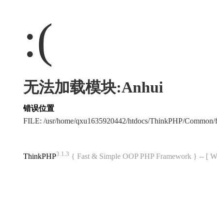
:(
无法加载模块:Anhui
错误位置
FILE: /usr/home/qxu1635920442/htdocs/ThinkPHP/Common/
3.1.3
ThinkPHP
{ Fast & Simple OOP PHP Framework } -- 